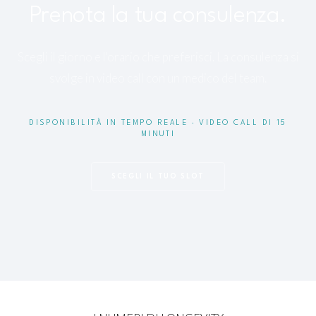
Prenota la tua consulenza.
Scegli il giorno e l'orario che preferisci. La consulenza si
svolge in video call con un medico del team.
DISPONIBILITÀ IN TEMPO REALE · VIDEO CALL DI 15
MINUTI
SCEGLI IL TUO SLOT