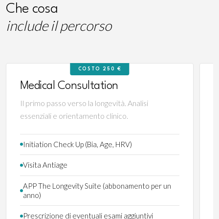
Che cosa
include il percorso
COSTO 250 €
Medical Consultation
P
Il primo passo verso la longevità. Analisi
A
essenziali e orientamento clinico.
s
Initiation Check Up (Bia, Age, HRV)
Visita Antiage
APP The Longevity Suite (abbonamento per un
anno)
Prescrizione di eventuali esami aggiuntivi