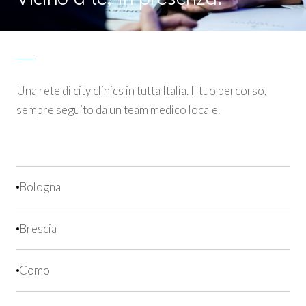
Una rete di city clinics in tutta Italia. Il tuo percorso,
sempre seguito da un team medico locale.
Bologna
Brescia
Como