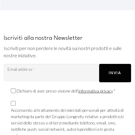
Iscriviti alla nostra Newsletter
Iscriviti per non perdere le novità sui nostri prodotti e sulle
nostre iniziative.
Email address
*
INVIA
Consenso
Dichiaro di aver preso visione dell'
informativa privacy
*
Privacy
Consenso
*
Marketing
Acconsento al trattamento dei miei dati personali per attività di
marketing da parte del Gruppo Longevity relative a prodotti e/o
TLS
servizi dello stesso o di terzi mediante telefono, email, sms,
notifiche push, social network, autorisponditori e/o posta