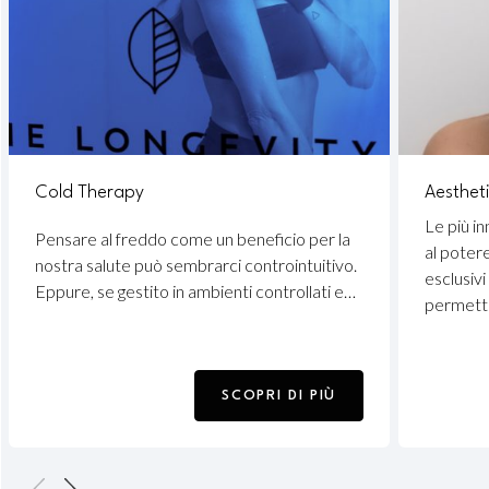
Cold Therapy
Aesthet
Le più i
Pensare al freddo come un beneficio per la
al poter
nostra salute può sembrarci controintuitivo.
esclusiv
Eppure, se gestito in ambienti controllati e…
permette
SCOPRI DI PIÙ