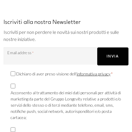
Iscriviti alla nostra Newsletter
Iscriviti per non perdere le novità sui nostri prodotti e sulle
nostre iniziative.
Email address
*
INVIA
Consenso
Dichiaro di aver preso visione dell'
informativa privacy
*
Privacy
Consenso
*
Marketing
Acconsento al trattamento dei miei dati personali per attività di
marketing da parte del Gruppo Longevity relative a prodotti e/o
TLS
servizi dello stesso o di terzi mediante telefono, email, sms,
notifiche push, social network, autorisponditori e/o posta
cartacea;
Consenso