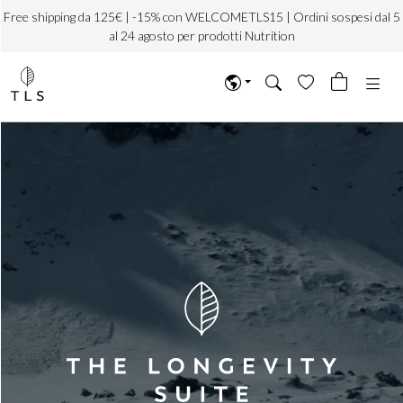
Free shipping da 125€ | -15% con WELCOMETLS15 | Ordini sospesi dal 5
al 24 agosto per prodotti Nutrition