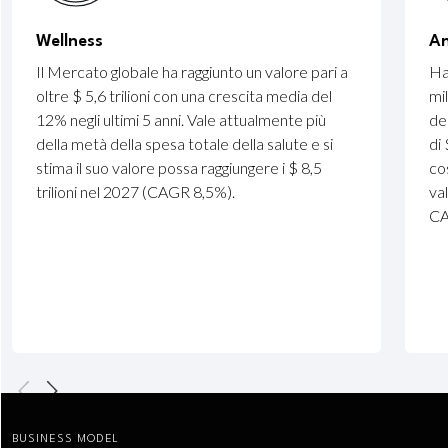
Wellness
An
Il Mercato globale ha raggiunto un valore pari a
Ha
oltre $ 5,6 trilioni con una crescita media del
mi
12% negli ultimi 5 anni. Vale attualmente più
de
della metà della spesa totale della salute e si
di 
stima il suo valore possa raggiungere i $ 8,5
co
trilioni nel 2027 (CAGR 8,5%).
va
CA
BUSINESS MODEL