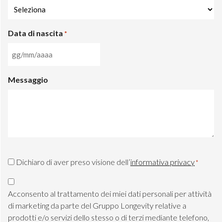
Data di nascita
*
GG
slash
Messaggio
MM
slash
AAAA
CAPTCHA
Consenso
Dichiaro di aver preso visione dell’
informativa privacy
*
Privacy
Consenso
*
Marketing
Acconsento al trattamento dei miei dati personali per attività
TLS
di marketing da parte del Gruppo Longevity relative a
prodotti e/o servizi dello stesso o di terzi mediante telefono,