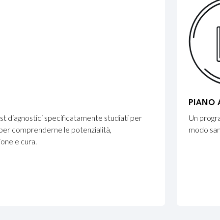
PIANO 
 diagnostici specificatamente studiati per
Un progra
 per comprenderne le potenzialità,
modo sano
ione e cura.