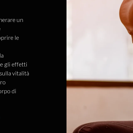
nerare un
e
prire le
la
 gli effetti
ulla vitalità
tro
orpo di