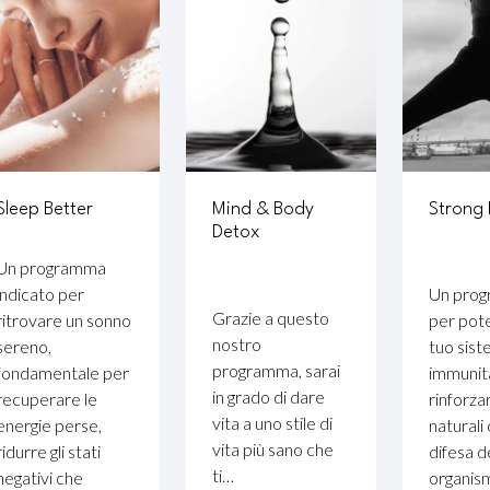
Sleep Better
Mind & Body
Strong
Detox
Un programma
indicato per
Un pro
Grazie a questo
ritrovare un sonno
per pote
nostro
sereno,
tuo sis
programma, sarai
fondamentale per
immunit
in grado di dare
recuperare le
rinforza
vita a uno stile di
energie perse,
naturali
vita più sano che
ridurre gli stati
difesa d
ti…
negativi che
organis