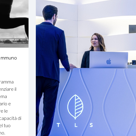
 Immuno
gramma
nziare il
tema
ario e
re le
 capacità di
el tuo
mo.