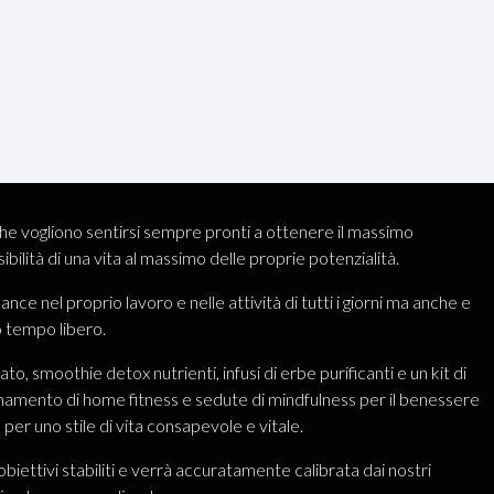
e vogliono sentirsi sempre pronti a ottenere il massimo
ibilità di una vita al massimo delle proprie potenzialità.
nce nel proprio lavoro e nelle attività di tutti i giorni ma anche e
o tempo libero.
o, smoothie detox nutrienti, infusi di erbe purificanti e un kit di
allenamento di home fitness e sedute di mindfulness per il benessere
 per uno stile di vita consapevole e vitale.
biettivi stabiliti e verrà accuratamente calibrata dai nostri