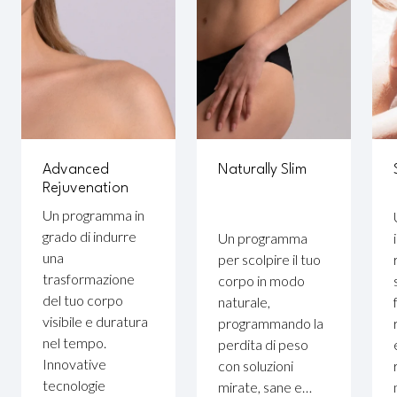
Advanced
Naturally Slim
Rejuvenation
Un programma in
grado di indurre
Un programma
una
per scolpire il tuo
trasformazione
corpo in modo
del tuo corpo
naturale,
visibile e duratura
programmando la
nel tempo.
perdita di peso
Innovative
con soluzioni
tecnologie
mirate, sane e…