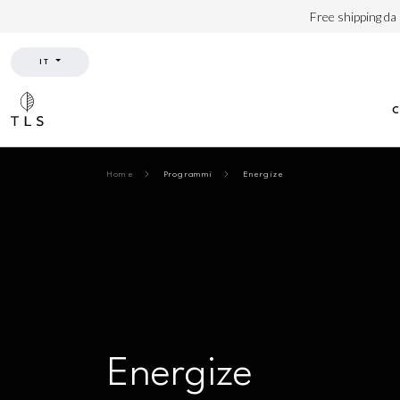
Free shipping da
IT
Home
Programmi
Energize
Energize