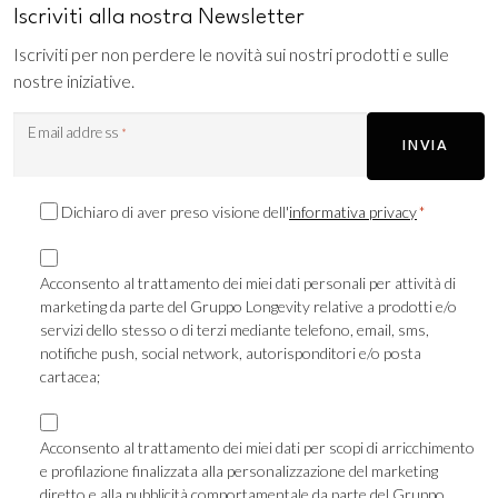
Iscriviti alla nostra Newsletter
Iscriviti per non perdere le novità sui nostri prodotti e sulle
nostre iniziative.
Email address
*
INVIA
Consenso
Dichiaro di aver preso visione dell'
informativa privacy
*
Privacy
Consenso
*
Marketing
Acconsento al trattamento dei miei dati personali per attività di
marketing da parte del Gruppo Longevity relative a prodotti e/o
TLS
servizi dello stesso o di terzi mediante telefono, email, sms,
notifiche push, social network, autorisponditori e/o posta
cartacea;
Consenso
Marketing
Acconsento al trattamento dei miei dati per scopi di arricchimento
e profilazione finalizzata alla personalizzazione del marketing
Profilazione
diretto e alla pubblicità comportamentale da parte del Gruppo