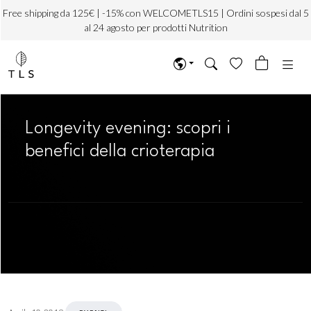
Free shipping da 125€ | -15% con WELCOMETLS15 | Ordini sospesi dal 5
al 24 agosto per prodotti Nutrition
Longevity evening: scopri i
benefici della crioterapia