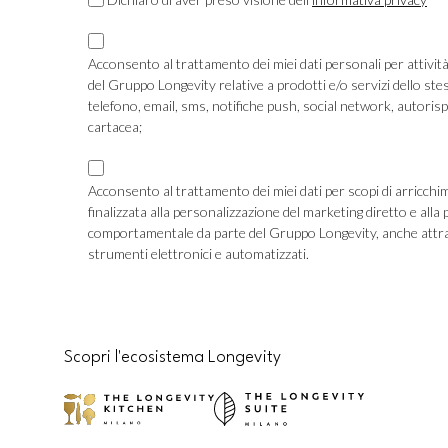
*
Privacy
Consenso
*
Marketing
Acconsento al trattamento dei miei dati personali per attivit
del Gruppo Longevity relative a prodotti e/o servizi dello ste
TLS
telefono, email, sms, notifiche push, social network, autoris
cartacea;
Consenso
Marketing
Acconsento al trattamento dei miei dati per scopi di arricchi
finalizzata alla personalizzazione del marketing diretto e alla pubblicità
Profilazione
comportamentale da parte del Gruppo Longevity, anche attra
strumenti elettronici e automatizzati.
CAPTCHA
Scopri l'ecosistema Longevity