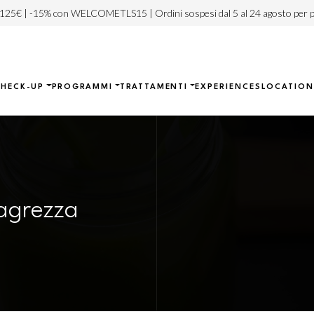
 125€ | -15% con WELCOMETLS15 | Ordini sospesi dal 5 al 24 agosto per p
CHECK-UP
PROGRAMMI
TRATTAMENTI
EXPERIENCES
LOCATION
magrezza