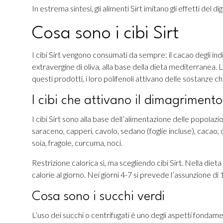
In estrema sintesi, gli alimenti Sirt imitano gli effetti del
Cosa sono i cibi Sirt
I cibi Sirt vengono consumati da sempre: il cacao degli ind
extravergine di oliva, alla base della dieta mediterranea.
questi prodotti, i loro polifenoli attivano delle sostanze chi
I cibi che attivano il dimagrimento
I cibi Sirt sono alla base dell’alimentazione delle popolaz
saraceno, capperi, cavolo, sedano (foglie incluse), cacao, c
soia, fragole, curcuma, noci.
Restrizione calorica sì, ma scegliendo cibi Sirt. Nella di
calorie al giorno. Nei giorni 4-7 si prevede l’assunzione di
Cosa sono i succhi verdi
L’uso dei succhi o centrifugati è uno degli aspetti fondam