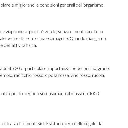
scolare e migliorano le condizioni generali dell’organismo.
one giapponese per il tè verde, senza dimenticare l’olio
 ideale per restare in forma e dimagrire. Quando mangiamo
dell’attività fisica.
individuato 20 di particolare importanza: peperoncino, grano
zemolo, radicchio rosso, cipolla rossa, vino rosso, rucola,
e durante questo periodo si consumano al massimo 1000
entrata di alimenti Sirt. Esistono però delle regole da