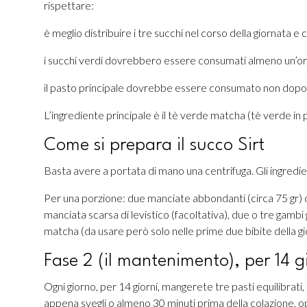
rispettare:
è meglio distribuire i tre succhi nel corso della giornata e
i succhi verdi dovrebbero essere consumati almeno un’ora
il pasto principale dovrebbe essere consumato non dopo 
L’ingrediente principale è il tè verde matcha (tè verde in 
Come si prepara il succo Sirt
Basta avere a portata di mano una centrifuga. Gli ingredien
Per una porzione: due manciate abbondanti (circa 75 gr) di
manciata scarsa di levistico (facoltativa), due o tre gamb
matcha (da usare però solo nelle prime due bibite della gi
Fase 2 (il mantenimento), per 14 g
Ogni giorno, per 14 giorni, mangerete tre pasti equilibrati,
appena svegli o almeno 30 minuti prima della colazione, o