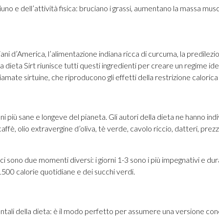
 digiuno e dell’attività fisica: bruciano i grassi, aumentano la massa mu
iani d’America, l’alimentazione indiana ricca di curcuma, la predilezi
 La dieta Sirt riunisce tutti questi ingredienti per creare un regime
amate sirtuine, che riproducono gli effetti della restrizione calorica e 
ioni più sane e longeve del pianeta. Gli autori della dieta ne hanno 
affè, olio extravergine d’oliva, tè verde, cavolo riccio, datteri, prez
eta ci sono due momenti diversi: i giorni 1-3 sono i più impegnativi 
 1500 calorie quotidiane e dei succhi verdi.
entali della dieta: è il modo perfetto per assumere una versione conc