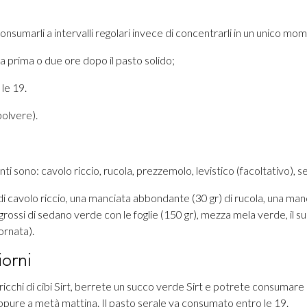
 consumarli a intervalli regolari invece di concentrarli in un unico mo
 prima o due ore dopo il pasto solido;
le 19.
polvere).
ti sono: cavolo riccio, rucola, prezzemolo, levistico (facoltativo), 
 cavolo riccio, una manciata abbondante (30 gr) di rucola, una mancia
i grossi di sedano verde con le foglie (150 gr), mezza mela verde, il
ornata).
iorni
 ricchi di cibi Sirt, berrete un succo verde Sirt e potrete consumare 
ppure a metà mattina. Il pasto serale va consumato entro le 19.