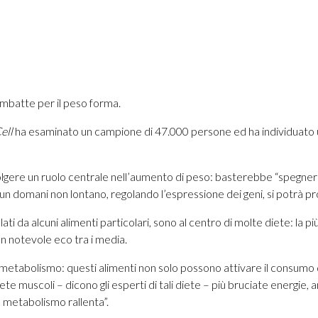
ombatte per il peso forma.
ell
ha esaminato un campione di 47.000 persone ed ha individuato u
gere un ruolo centrale nell’aumento di peso: basterebbe “spegnerlo”
in un domani non lontano, regolando l’espressione dei geni, si potrà
 da alcuni alimenti particolari, sono al centro di molte diete: la più 
n notevole eco tra i media.
 sul metabolismo: questi alimenti non solo possono attivare il consum
e muscoli – dicono gli esperti di tali diete – più bruciate energie
 metabolismo rallenta”.