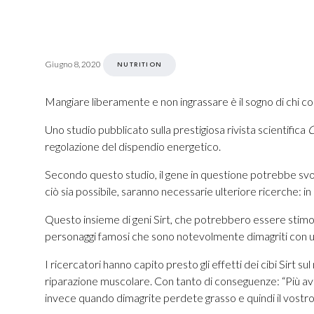
Giugno 8, 2020
NUTRITION
Mangiare liberamente e non ingrassare è il sogno di chi c
Uno studio pubblicato sulla prestigiosa rivista scientifica
C
regolazione del dispendio energetico.
Secondo questo studio, il gene in questione potrebbe svol
ciò sia possibile, saranno necessarie ulteriore ricerche: 
Questo insieme di geni Sirt, che potrebbero essere stimolati
personaggi famosi che sono notevolmente dimagriti con u
I ricercatori hanno capito presto gli effetti dei cibi Sirt
riparazione muscolare. Con tanto di conseguenze: “Più avet
invece quando dimagrite perdete grasso e quindi il vostro