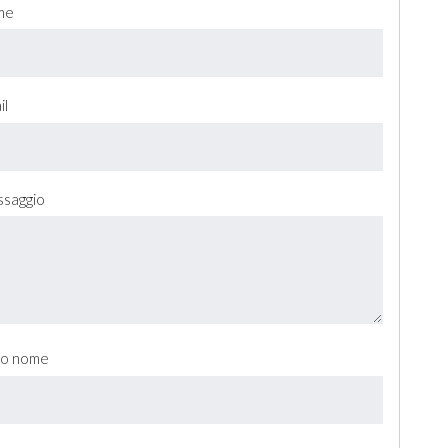
me
il
saggio
tuo nome