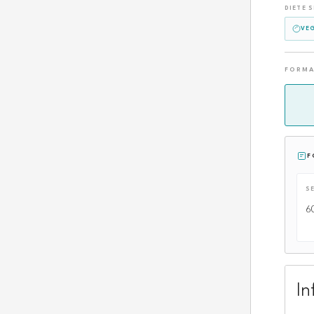
DIETE S
VE
FORM
F
S
6
In