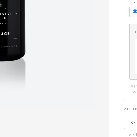
Inv
A
La gi
modi
CENTR
Il pro