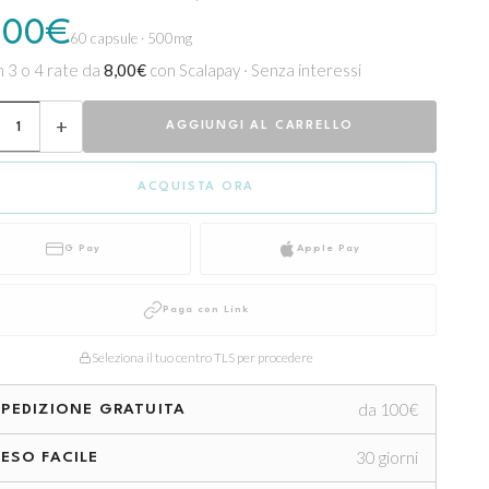
,00€
60 capsule · 500mg
n 3 o 4 rate da
8,00€
con Scalapay · Senza interessi
+
AGGIUNGI AL CARRELLO
ACQUISTA ORA
G Pay
Apple Pay
Paga con Link
Seleziona il tuo centro TLS per procedere
da 100€
PEDIZIONE GRATUITA
30 giorni
ESO FACILE