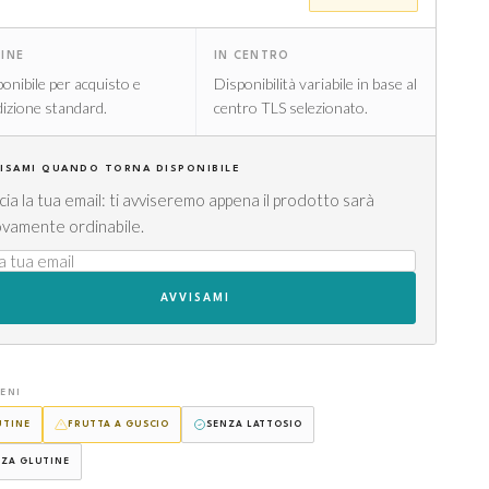
INE
IN CENTRO
onibile per acquisto e
Disponibilità variabile in base al
izione standard.
centro TLS selezionato.
ISAMI QUANDO TORNA DISPONIBILE
cia la tua email: ti avviseremo appena il prodotto sarà
vamente ordinabile.
AVVISAMI
ENI
UTINE
FRUTTA A GUSCIO
SENZA LATTOSIO
NZA GLUTINE