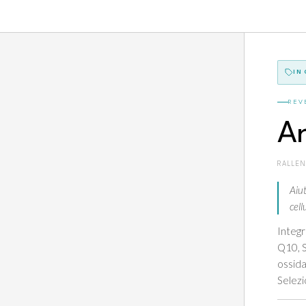
IN
REV
A
RALLE
Aiut
cell
Integr
Q10, S
ossida
Selezi