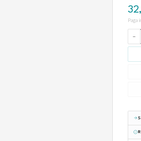
32
Paga i
−
S
R