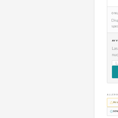
ONL
Disp
sped
AVV
Las
nuo
ALLERG
GL
SE