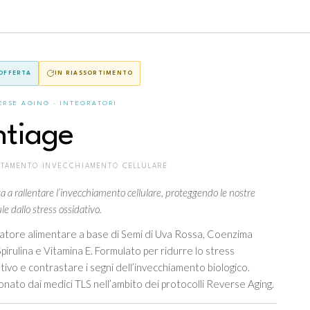
 OFFERTA
IN RIASSORTIMENTO
ERSE AGING · INTEGRATORI
ntiage
NTAMENTO INVECCHIAMENTO CELLULARE
a a rallentare l’invecchiamento cellulare, proteggendo le nostre
ule dallo stress ossidativo.
atore alimentare a base di Semi di Uva Rossa, Coenzima
pirulina e Vitamina E. Formulato per ridurre lo stress
tivo e contrastare i segni dell’invecchiamento biologico.
onato dai medici TLS nell’ambito dei protocolli Reverse Aging.