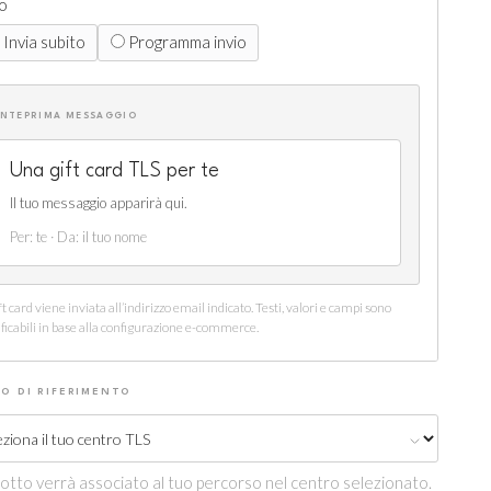
io
Invia subito
Programma invio
NTEPRIMA MESSAGGIO
Una gift card TLS per te
Il tuo messaggio apparirà qui.
Per: te · Da: il tuo nome
ft card viene inviata all’indirizzo email indicato. Testi, valori e campi sono
ficabili in base alla configurazione e-commerce.
O DI RIFERIMENTO
dotto verrà associato al tuo percorso nel centro selezionato.