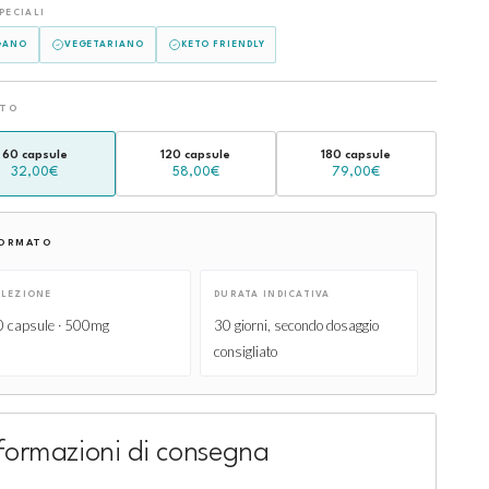
PECIALI
GANO
VEGETARIANO
KETO FRIENDLY
ATO
60 capsule
120 capsule
180 capsule
32,00€
58,00€
79,00€
ORMATO
ELEZIONE
DURATA INDICATIVA
0 capsule · 500mg
30 giorni, secondo dosaggio
consigliato
formazioni di consegna