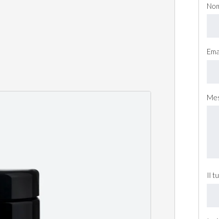
No
Ema
Mes
Il 