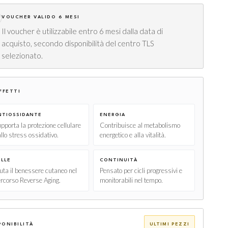
VOUCHER VALIDO 6 MESI
Il voucher è utilizzabile entro 6 mesi dalla data di
acquisto, secondo disponibilità del centro TLS
selezionato.
FFETTI
NTIOSSIDANTE
ENERGIA
pporta la protezione cellulare
Contribuisce al metabolismo
llo stress ossidativo.
energetico e alla vitalità.
ELLE
CONTINUITÀ
uta il benessere cutaneo nel
Pensato per cicli progressivi e
rcorso Reverse Aging.
monitorabili nel tempo.
PONIBILITÀ
ULTIMI PEZZI