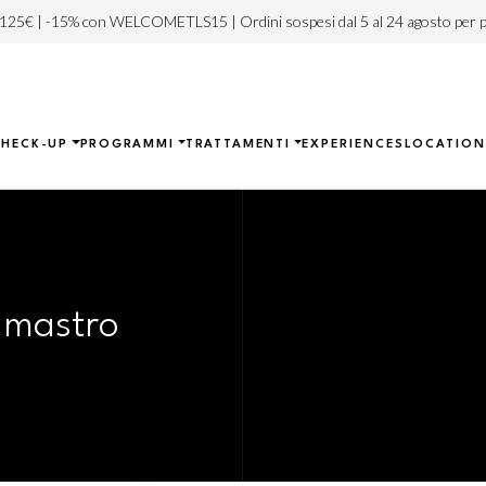
 125€ | -15% con WELCOMETLS15 | Ordini sospesi dal 5 al 24 agosto per p
CHECK-UP
PROGRAMMI
TRATTAMENTI
EXPERIENCES
LOCATION
 mastro