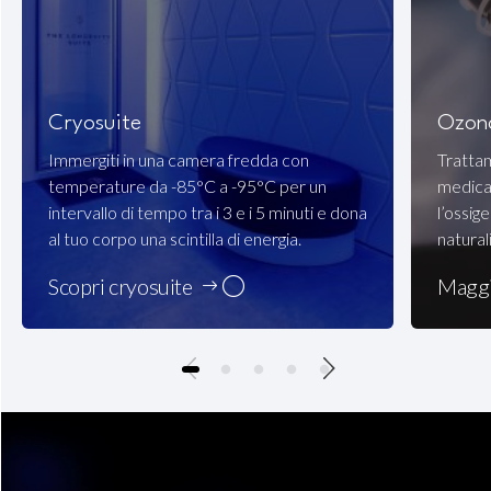
Cryosuite
Ozon
Immergiti in una camera fredda con
Tratta
temperature da -85°C a -95°C per un
medica
intervallo di tempo tra i 3 e i 5 minuti e dona
l’ossig
al tuo corpo una scintilla di energia.
natural
Scopri cryosuite
Maggi