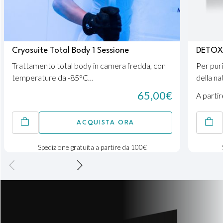
Cryosuite Total Body
1 Sessione
DETOX
Trattamento total body in camera fredda, con
Per puri
temperature da -85°C…
della na
65,00
€
A partir
ACQUISTA ORA
Spedizione gratuita a partire da 100€