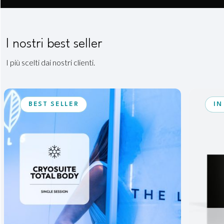
I nostri best seller
I più scelti dai nostri clienti.
BEST SELLER
IN