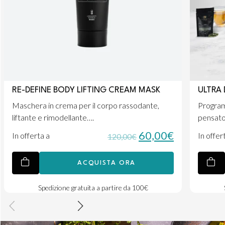
RE-DEFINE BODY LIFTING CREAM MASK
ULTRA 
Maschera in crema per il corpo rassodante,
Programm
liftante e rimodellante….
pensato
60,00
€
In offerta a
In offer
120,00
€
ACQUISTA ORA
Spedizione gratuita a partire da 100€