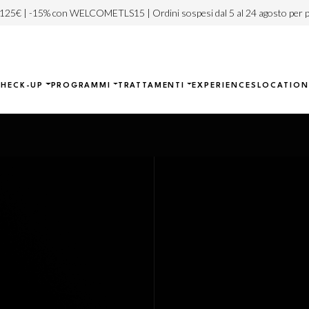
 125€ | -15% con WELCOMETLS15 | Ordini sospesi dal 5 al 24 agosto per p
CHECK-UP
PROGRAMMI
TRATTAMENTI
EXPERIENCES
LOCATION