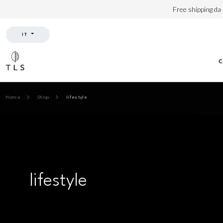
Free shipping da
IT
Home
Shop
lifestyle
lifestyle