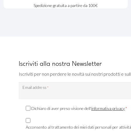
Spedizione gratuita a partire da 100€
Iscriviti alla nostra Newsletter
Iscriviti per non perdere le novità sui nostri prodotti e sull
Email address
*
Consenso
Dichiaro di aver preso visione dell'
informativa privacy
*
Privacy
Consenso
*
Marketing
Acconsento al trattamento dei miei dati personali per attivit