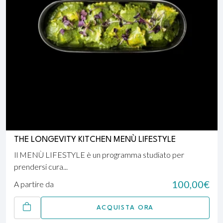
THE LONGEVITY KITCHEN
MENÙ LIFESTYLE
Il MENÙ LIFESTYLE è un programma studiato per
prendersi cura...
100,00
€
A partire da
ACQUISTA ORA