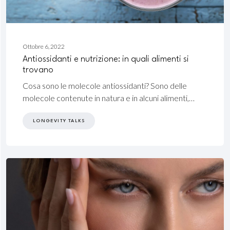
Aprile
Ottobre 6, 2022
19,
Antiossidanti e nutrizione: in quali alimenti si
2024
trovano
Cosa sono le molecole antiossidanti? Sono delle
molecole contenute in natura e in alcuni alimenti,…
LONGEVITY TALKS