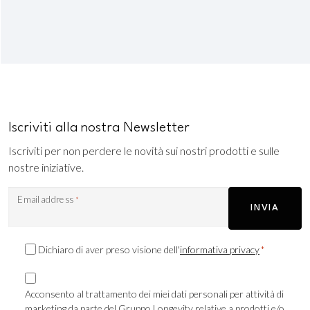
Iscriviti alla nostra Newsletter
Iscriviti per non perdere le novità sui nostri prodotti e sulle
nostre iniziative.
Email address
*
INVIA
Consenso
Dichiaro di aver preso visione dell'
informativa privacy
*
Privacy
Consenso
*
Marketing
Acconsento al trattamento dei miei dati personali per attività di
marketing da parte del Gruppo Longevity relative a prodotti e/o