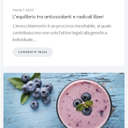
Aprile
Marzo 7, 2023
19,
L’equilibrio tra antiossidanti e radicali liberi
2024
L’invecchiamento è un processo inevitabile, al quale
contribuiscono non solo fattori legati alla genetica
individuale,…
LONGEVITY TALKS