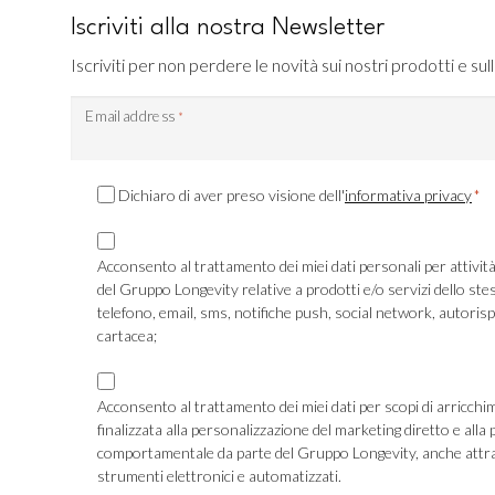
Iscriviti alla nostra Newsletter
Iscriviti per non perdere le novità sui nostri prodotti e sull
Email address
*
Consenso
Dichiaro di aver preso visione dell'
informativa privacy
*
Privacy
Consenso
*
Marketing
Acconsento al trattamento dei miei dati personali per attivit
del Gruppo Longevity relative a prodotti e/o servizi dello ste
TLS
telefono, email, sms, notifiche push, social network, autoris
cartacea;
Consenso
Marketing
Acconsento al trattamento dei miei dati per scopi di arricchi
finalizzata alla personalizzazione del marketing diretto e alla pubblicità
Profilazione
comportamentale da parte del Gruppo Longevity, anche attra
strumenti elettronici e automatizzati.