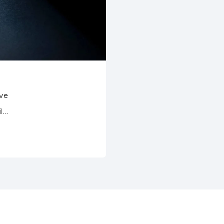
ive
il…