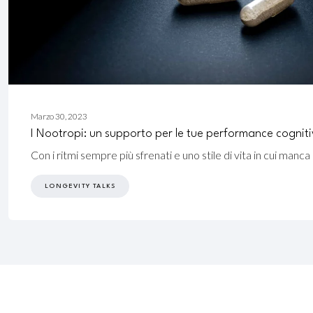
Aprile
Marzo 30, 2023
19,
I Nootropi: un supporto per le tue performance cognit
2024
Con i ritmi sempre più sfrenati e uno stile di vita in cui manca 
LONGEVITY TALKS