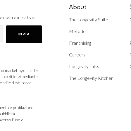
About
e nostre iniziative.
The Longevity Suite
Metodo
INVIA
Franchising
Careers
Longevity Talks
à di marketing da parte
sso o di terzi mediante
The Longevity Kitchen
ponditori e/o posta
mento e profilazione
verso l'uso di