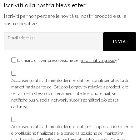
Iscriviti alla nostra Newsletter
Iscriviti per non perdere le novità sui nostri prodotti e sulle
nostre iniziative.
Email address
*
INVIA
Consenso
Dichiaro di aver preso visione dell'
informativa privacy
*
Privacy
Consenso
*
Marketing
Acconsento al trattamento dei miei dati personali per attività di
marketing da parte del Gruppo Longevity relative a prodotti e/o
TLS
servizi dello stesso o di terzi mediante telefono, email, sms,
notifiche push, social network, autorisponditori e/o posta
cartacea;
Consenso
Marketing
Acconsento al trattamento dei miei dati per scopi di arricchimento
e profilazione finalizzata alla personalizzazione del marketing
Profilazione
diretto e alla pubblicità comportamentale da parte del Gruppo