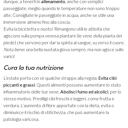
dunque, a tenerti in
allenamento
, anche con semplici
passeggiate, meglio quando le temperature non sono troppo
alte. Consigliate le passeggiate in acqua, anche se utile una
immersione almeno fino alla coscia.
Evita la bicicletta e nuoto! Rimangono utili le attività che
agiscono sulla pompa venosa plantare (le vene della pianta del
piede) che servono per dar la spinta al sangue, su verso il cuore.
Nota bene
: una bella nuotata giova sempre, ma non agisce sulle
varici!
Cura la tua nutrizione
L’estate porta con sè qualche strappo alla regola.
Evita cibi
piccanti e grassi
. Questi alimenti possono aumentare lo stato
infiammatorio delle tue vene.
Abolisci fumo ed alcolici
, per lo
stesso motivo. Prediligi cibi freschi e leggeri, come frutta e
verdura. L’aumento di fibre apportate con la dieta, evita o
diminuisce il rischio di stitichezza, che può aumentare la
patologia varicosa.