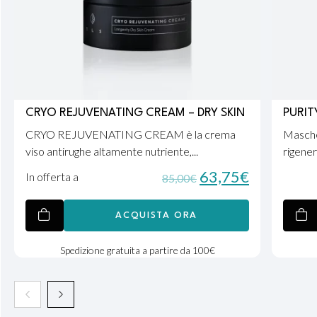
CRYO REJUVENATING CREAM – DRY SKIN
PURIT
CRYO REJUVENATING CREAM è la crema
Mascher
viso antirughe altamente nutriente,...
rigener
63,75
€
In offerta a
85,00
€
ACQUISTA ORA
Spedizione gratuita a partire da 100€