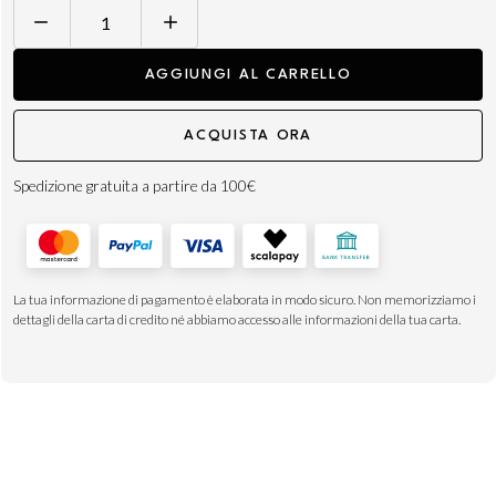
CRYO
UV
AGGIUNGI AL CARRELLO
DEFENCE
50+
ACQUISTA ORA
quantità
Spedizione gratuita a partire da 100€
La tua informazione di pagamento è elaborata in modo sicuro. Non memorizziamo i
dettagli della carta di credito né abbiamo accesso alle informazioni della tua carta.