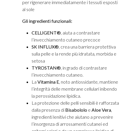
per rigenerare immediatamente i tessuti esposti
al sole
Gli ingredienti funzionali:
CELLIGENT®
, aiuta a contrastare
l’invecchiamento cutaneo precoce
SK INFLUX®
, crea una barriera protettiva
sulla pelle e la rende più idratata, morbida e
setosa
TYROSTAN®
, in grado di contrastare
l’invecchiamento cutaneo.
La
Vitamina E
, noto antiossidante, mantiene
l’integrità delle membrane cellulari inibendo
la perossidazione lipidica.
La protezione delle pelli sensibili è rafforzata
dalla presenza di
Bisabololo
e
Aloe Vera
,
ingredienti lenitivi che aiutano a prevenire
l’insorgenza di arrossamenti cutanei ed
eritemi solari e da un complesso lipidico di