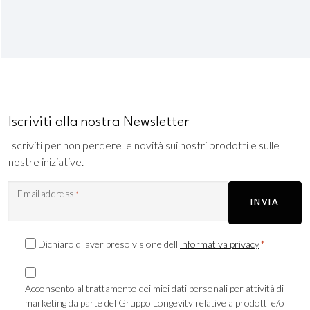
Iscriviti alla nostra Newsletter
Iscriviti per non perdere le novità sui nostri prodotti e sulle
nostre iniziative.
Email address
*
INVIA
Consenso
Dichiaro di aver preso visione dell'
informativa privacy
*
Privacy
Consenso
*
Marketing
Acconsento al trattamento dei miei dati personali per attività di
marketing da parte del Gruppo Longevity relative a prodotti e/o
TLS