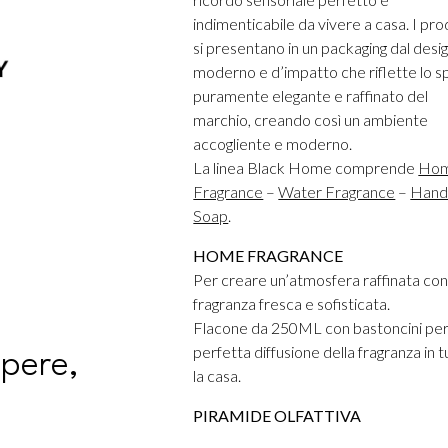
indimenticabile da vivere a casa. I pro
si presentano in un packaging dal desi
moderno e d’impatto che riflette lo sp
puramente elegante e raffinato del
marchio, creando così un ambiente
accogliente e moderno.
La linea Black Home comprende
Ho
Fragrance
–
Water Fragrance
–
Han
Soap
.
HOME FRAGRANCE
Per creare un’atmosfera raffinata con
fragranza fresca e sofisticata.
Flacone da 250ML con bastoncini per
perfetta diffusione della fragranza in t
apere,
la casa.
PIRAMIDE OLFATTIVA