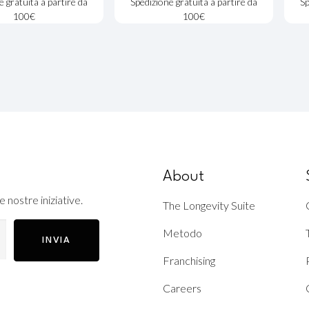
e gratuita a partire da
Spedizione gratuita a partire da
Sp
100€
100€
About
e nostre iniziative.
The Longevity Suite
Metodo
INVIA
Franchising
Careers