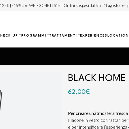
 125€ | -15% con WELCOMETLS15 | Ordini sospesi dal 5 al 24 agosto per p
CHECK-UP
PROGRAMMI
TRATTAMENTI
EXPERIENCES
LOCATION
BLACK HOME 
62,00
€
Per creare un’atmosfera fresca e
Flacone in vetro con rattan per 
e per intensificare l’esperienza o