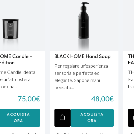
OME Candle –
BLACK HOME Hand Soap
TH
Edition
EA
Per regalare un'esperienza
me Candle ideata
TH
sensoriale perfetta ed
re un’atmosfera
Ea
elegante. Sapone mani
con una...
fra
pensato...
75,00
€
48,00
€
ACQUISTA
ACQUISTA
ORA
ORA