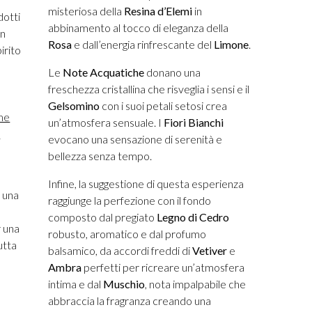
misteriosa della
Resina d’Elemi
in
dotti
abbinamento al tocco di eleganza della
gn
Rosa
e dall’energia rinfrescante del
Limone
.
irito
Le
Note Acquatiche
donano una
freschezza cristallina che risveglia i sensi e il
Gelsomino
con i suoi petali setosi crea
me
un’atmosfera sensuale. I
Fiori Bianchi
d
evocano una sensazione di serenità e
bellezza senza tempo.
Infine, la suggestione di questa esperienza
 una
raggiunge la perfezione con il fondo
composto dal pregiato
Legno di Cedro
 una
robusto, aromatico e dal profumo
utta
balsamico, da accordi freddi di
Vetiver
e
Ambra
perfetti per ricreare un’atmosfera
intima e dal
Muschio
, nota impalpabile che
abbraccia la fragranza creando una