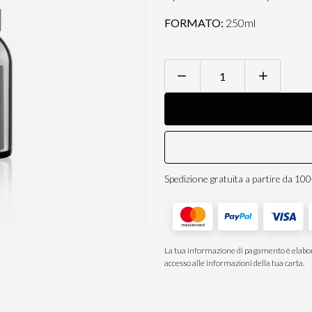
FORMATO:
250ml
BLACK
HOME
Home
Fragrance
quantità
Spedizione gratuita a partire da 10
La tua informazione di pagamento è elabor
accesso alle informazioni della tua carta.