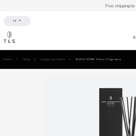
Free shipping da
IT
Home
Shop
Longevity Home
BLACK HOME Home Fragrance