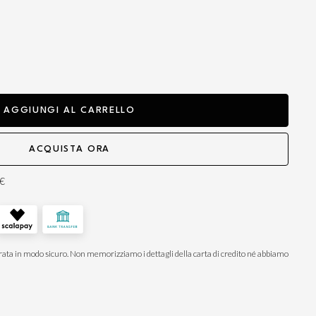
AGGIUNGI AL CARRELLO
ACQUISTA ORA
0€
ata in modo sicuro. Non memorizziamo i dettagli della carta di credito né abbiamo