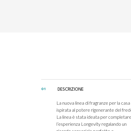
DESCRIZIONE
01
La nuova linea di fragranze per la casa
ispirata al potere rigenerante del fred
La linea è stata ideata per completar
l’esperienza Longevity regalando un
ricordo sensoriale perfetto e