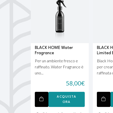
BLACK HOME Water
BLACK H
Fragrance
Limited 
Per un ambiente fresco e
Black Ho
raffinato. Water Fragrance è
per crea
uno...
raffinata 
58,00
€
ACQUISTA
ORA