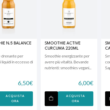
IE N.5 BALANCE
SMOOTHIE ACTIVE
S
CURCUMA 220ML
C
 drenante per
Smoothie energizzante per
Sm
i liquidi in eccesso di
avere più vitalità. Bevande
con
nutrienti: smoothies vegani...
Sap
6,50
€
6,00
€
ACQUISTA
ACQUISTA
ORA
ORA