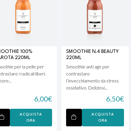
MOOTHIE 100%
SMOOTHIE N.4 BEAUTY
AROTA 220ML
220ML
oothie per la pelle per
Smoothie anti age per
trastare i radicali liberi.
contrastare
ore...
l’invecchiamento da stress
ossidativo. Deliziosi...
6,00
€
6,50
€
ACQUISTA
ACQUISTA
ORA
ORA