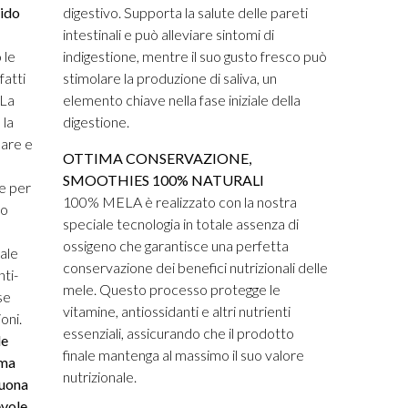
cido
digestivo. Supporta la salute delle pareti
intestinali e può alleviare sintomi di
 le
indigestione, mentre il suo gusto fresco può
fatti
stimolare la produzione di saliva, un
 La
elemento chiave nella fase iniziale della
 la
digestione.
lare e
OTTIMA CONSERVAZIONE,
SMOOTHIES 100% NATURALI
e per
100% MELA è realizzato con la nostra
do
speciale tecnologia in totale assenza di
ossigeno che garantisce una perfetta
ale
conservazione dei benefici nutrizionali delle
ti-
mele. Questo processo protegge le
se
vitamine, antiossidanti e altri nutrienti
ioni.
essenziali, assicurando che il prodotto
le
finale mantenga al massimo il suo valore
ema
nutrizionale.
buona
evole
.