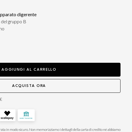
apparato digerente
 del gruppo B
ino
AGGIUNGI AL CARRELLO
ACQUISTA ORA
0€
ata in modo sicuro. Non memorizziamo i dettagli della carta di credito né abbiamo