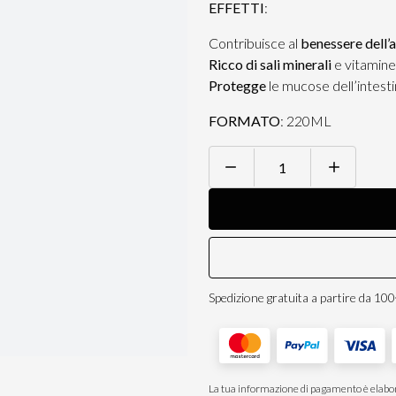
EFFETTI
:
Contribuisce al
benessere dell’
Ricco di sali minerali
e vitamine
Protegge
le mucose dell’intest
FORMATO
: 220ML
SMOOTHIE
100%
MELA
220ML
quantità
Spedizione gratuita a partire da 10
La tua informazione di pagamento è elabor