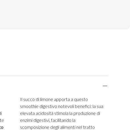
Il succo di limone apporta a questo
smoothie digestivo notevoli benefici: la sua
i
elevata acidosità stimola la produzione di
ite
enzimi digestivi, facilitando la
to
scomposizione degli alimenti nel tratto