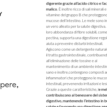
digerente grazie all’acido citrico e l’a
malico
. È inoltre ricco di sali minerali e
vitamine del gruppo B che proteggono
mucose dell’intestino. Le mele sono in
un vero alleato per la salute digestiva.
loro abbondanza di fibre solubili, come
pectina, supporta una digestione rego
aiuta a prevenire disturbi intestinali.
Agiscono come un detergente natural
il tratto gastrointestinale, contribuen
all’eliminazione delle tossine e al
mantenimento di un ambiente intestin
sano e inoltre,contengono composti an
infiammatori che proteggono le muco
apere,
intestinali, prevenendo irritazioni e les
Grazie a queste caratteristiche, l
e me
contribuiscono al benessere del sist
digestivo, mantenendo l’intestino in 
salute e favorendo una digestione ag