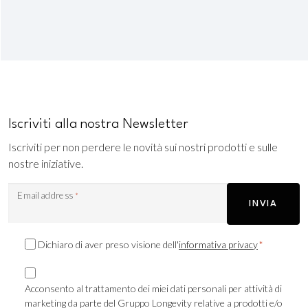
Iscriviti alla nostra Newsletter
Iscriviti per non perdere le novità sui nostri prodotti e sulle
nostre iniziative.
Email address
*
INVIA
Consenso
Dichiaro di aver preso visione dell'
informativa privacy
*
Privacy
Consenso
*
Marketing
Acconsento al trattamento dei miei dati personali per attività di
marketing da parte del Gruppo Longevity relative a prodotti e/o
TLS