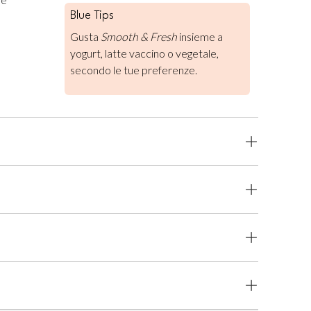
Blue Tips
Gusta
Smooth & Fresh
insieme a
yogurt, latte vaccino o vegetale,
secondo le tue preferenze.