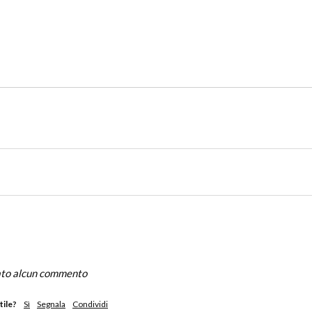
iato alcun commento
tile?
Sì
Segnala
Condividi