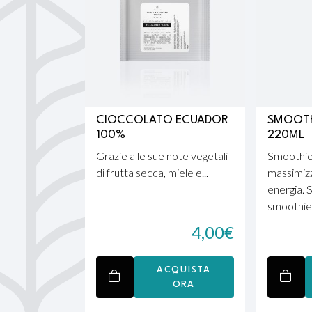
CIOCCOLATO ECUADOR
SMOOTHI
100%
220ML
Grazie alle sue note vegetali
Smoothie
di frutta secca, miele e...
massimizz
energia. 
smoothies
4,00
€
ACQUISTA
ORA