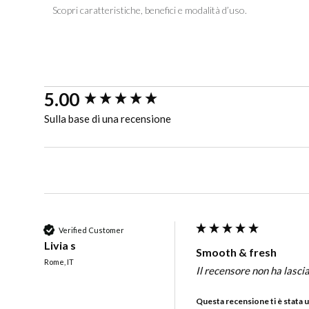
Scopri caratteristiche, benefici e modalità d’uso.
New content loaded
5.00
Sulla base di una recensione
Verified Customer
Livia s
Smooth & fresh
Rome, IT
Il recensore non ha lasc
Questa recensione ti è stata u