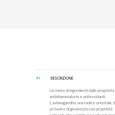
DESCRIZIONE
01
Un misto di ingredienti dalle proprietà
antinfiammatorie e antiossidanti.
L’ashwagandha, una radice orientale, 
un tonico di giovinezza con proprietà
calmanti, che contribuisce alla riduzio