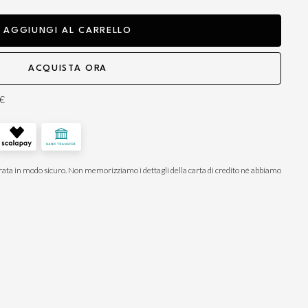
AGGIUNGI AL CARRELLO
ACQUISTA ORA
0€
ata in modo sicuro. Non memorizziamo i dettagli della carta di credito né abbiamo