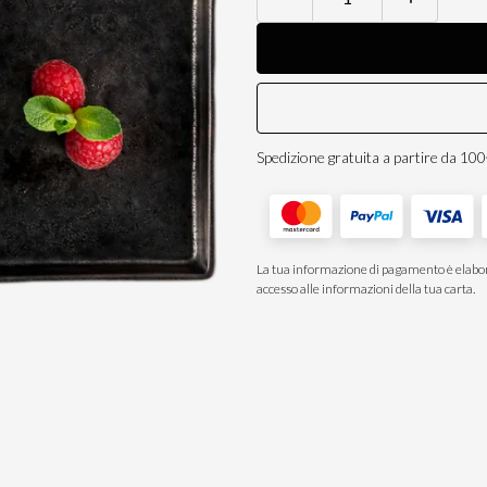
Smooth
&
fresh
quantità
Spedizione gratuita a partire da 10
La tua informazione di pagamento è elabor
accesso alle informazioni della tua carta.