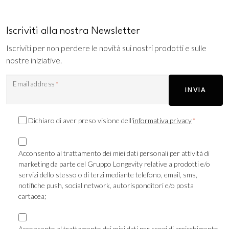
Iscriviti alla nostra Newsletter
Iscriviti per non perdere le novità sui nostri prodotti e sulle
nostre iniziative.
Email address
*
INVIA
Consenso
Dichiaro di aver preso visione dell'
informativa privacy
*
Privacy
Consenso
*
Marketing
Acconsento al trattamento dei miei dati personali per attività di
marketing da parte del Gruppo Longevity relative a prodotti e/o
TLS
servizi dello stesso o di terzi mediante telefono, email, sms,
notifiche push, social network, autorisponditori e/o posta
cartacea;
Consenso
Marketing
Acconsento al trattamento dei miei dati per scopi di arricchimento