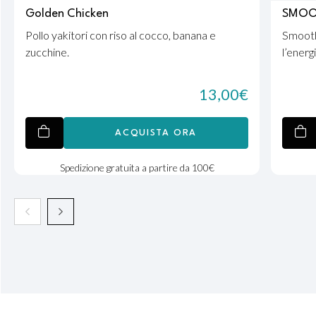
Golden Chicken
SMOO
Pollo yakitori con riso al cocco, banana e
Smooth
zucchine.
l’energi
13,00
€
ACQUISTA ORA
Spedizione gratuita a partire da 100€