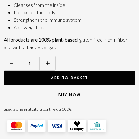
Cleanses from the inside
Detoxifies the body
Strengthens the immune system
Aids weight loss
All products are 100% plant-based
, gluten-free, rich in fiber
and without added sugar.
ULTRA
DETOX
ADD TO BASKET
3
DAYS
BUY NOW
KIT
quantity
Spedizione gratuita a partire da 100€