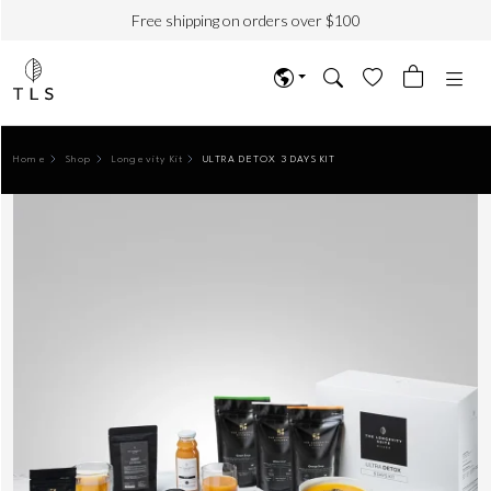
Free shipping on orders over $100
Home
Shop
Longevity Kit
ULTRA DETOX 3 DAYS KIT