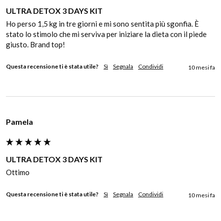
ULTRA DETOX 3 DAYS KIT
Ho perso 1,5 kg in tre giorni e mi sono sentita più sgonfia. È 
stato lo stimolo che mi serviva per iniziare la dieta con il piede 
giusto. Brand top!
Questa recensione ti è stata utile?
Sì
Segnala
Condividi
10 mesi fa
Pamela
ULTRA DETOX 3 DAYS KIT
Ottimo
Questa recensione ti è stata utile?
Sì
Segnala
Condividi
10 mesi fa