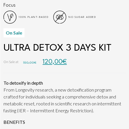
Focus
100% PLANT-BASED
NO SUGAR ADDED
On Sale
ULTRA DETOX 3 DAYS KIT
120,00
€
On Sale at
150,00
€
To detoxify in depth
From Longevity research, a new detoxification program
crafted for individuals seeking a comprehensive detox and
metabolic reset, rooted in scientific research on intermittent
fasting (IER – Intermittent Energy Restriction).
BENEFITS