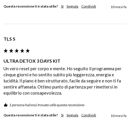
Questa recensione ti è stata utile?
Sì
Segnala
Condividi
10 mesi fa
TLS S
ULTRA DETOX 3 DAYS KIT
Un vero reset per corpo e mente. Ho seguito il programma per 
cinque giorni e ho sentito subito più leggerezza, energia e 
lucidità. Il piano è ben strutturato, facile da seguire e non ti fa 
sentire affamata. Ottimo punto di partenza per rimettersi in 
equilibrio con consapevolezza.
1 persona ha(nno) trovato utile questa recensione
Questa recensione ti è stata utile?
Sì
Segnala
Condividi
10 mesi fa