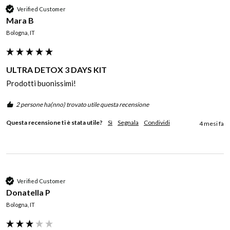
Verified Customer
Mara B
Bologna, IT
ULTRA DETOX 3 DAYS KIT
Prodotti buonissimi! 
2 persone ha(nno) trovato utile questa recensione
Questa recensione ti è stata utile?
Sì
Segnala
Condividi
4 mesi fa
Verified Customer
Donatella P
Bologna, IT