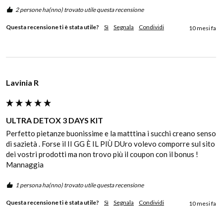
2 persone ha(nno) trovato utile questa recensione
Questa recensione ti è stata utile?
Sì
Segnala
Condividi
10 mesi fa
Lavinia R
ULTRA DETOX 3 DAYS KIT
Perfetto pietanze buonissime e la matttina i succhi creano senso 
di sazietà . Forse il II GG È IL PIÙ DUro volevo comporre sul sito 
dei vostri prodotti ma non trovo più il coupon con il bonus ! 
Mannaggia
1 persona ha(nno) trovato utile questa recensione
Questa recensione ti è stata utile?
Sì
Segnala
Condividi
10 mesi fa