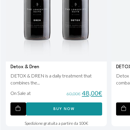
Detox & Dren
DETO
DETOX & DREN is a daily treatment that
Detox 
combines the...
combat 
48,00
€
On Sale at
60,00
€
BUY NOW
Spedizione gratuita a partire da 100€