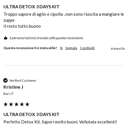
ULTRA DETOX 3 DAYS KIT
Troppo sapore di aglio e cipolla , non sono riuscita a mangiare le 
zuppe 

Il resto tutto buono 
1 persona ha(nno) trovato utile questa recensione
Questa recensione ti è stata utile?
Sì
Segnala
Condividi
6 mesi fa
Verified Customer
Kristine J
Bari, IT
ULTRA DETOX 3 DAYS KIT
Perfetto Detox Kit. Sapori molto buoni. Vellutate eccellenti! 