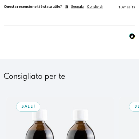
Questa recensione ti è stata utile?
Sì
Segnala
Condividi
10 mesi fa
Consigliato per te
SALE!
B