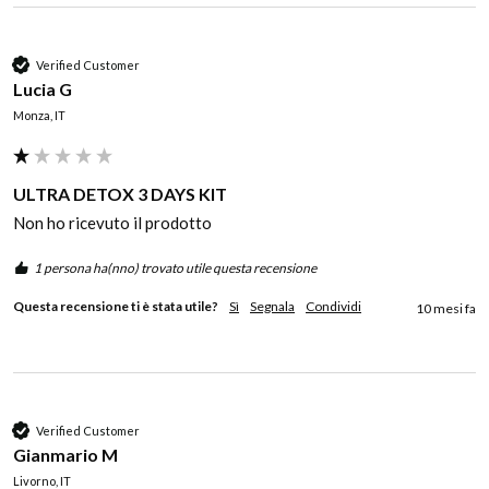
Verified Customer
Lucia G
Monza, IT
ULTRA DETOX 3 DAYS KIT
Non ho ricevuto il prodotto
1 persona ha(nno) trovato utile questa recensione
Questa recensione ti è stata utile?
Sì
Segnala
Condividi
10 mesi fa
Verified Customer
Gianmario M
Livorno, IT