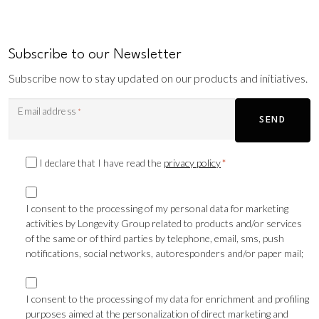
Subscribe to our Newsletter
Subscribe now to stay updated on our products and initiatives.
Email address
*
SEND
Privacy
I declare that I have read the
privacy policy
*
Consent
Marketing
*
consent
I consent to the processing of my personal data for marketing
activities by Longevity Group related to products and/or services
TLS
of the same or of third parties by telephone, email, sms, push
notifications, social networks, autoresponders and/or paper mail;
Marketing
consent
I consent to the processing of my data for enrichment and profiling
purposes aimed at the personalization of direct marketing and
Profilazione