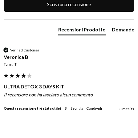
Scrivi una recensione
Recensioni Prodotto
Domande
Verified Customer
Veronica B
Turin, IT
ULTRA DETOX 3 DAYS KIT
Il recensore non ha lasciato alcun commento
Questa recensione ti è stata utile?
Sì
Segnala
Condividi
3 mesi fa